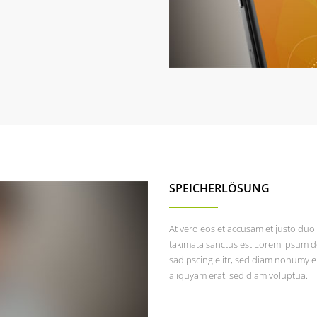
SPEICHERLÖSUNG
At vero eos et accusam et justo duo 
takimata sanctus est Lorem ipsum do
sadipscing elitr, sed diam nonumy 
aliquyam erat, sed diam voluptua.