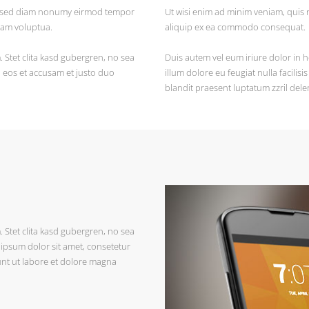
tr, sed diam nonumy eirmod tempor
Ut wisi enim ad minim veniam, quis n
iam voluptua.
aliquip ex ea commodo consequat.
 Stet clita kasd gubergren, no sea
Duis autem vel eum iriure dolor in h
o eos et accusam et justo duo
illum dolore eu feugiat nulla facilis
blandit praesent luptatum zzril deleni
 Stet clita kasd gubergren, no sea
ipsum dolor sit amet, consetetur
nt ut labore et dolore magna