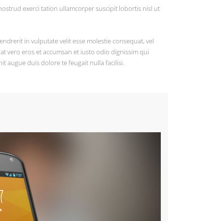
ostrud exerci tation ullamcorper suscipit lobortis nisl ut
endrerit in vulputate velit esse molestie consequat, vel
is at vero eros et accumsan et iusto odio dignissim qui
t augue duis dolore te feugait nulla facilisi.