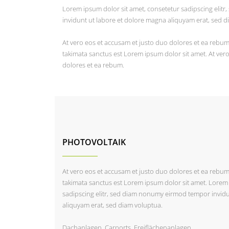
Lorem ipsum dolor sit amet, consetetur sadipscing eli
invidunt ut labore et dolore magna aliquyam erat, sed d
At vero eos et accusam et justo duo dolores et ea rebum.
takimata sanctus est Lorem ipsum dolor sit amet. At ver
dolores et ea rebum.
PHOTOVOLTAIK
At vero eos et accusam et justo duo dolores et ea rebum.
takimata sanctus est Lorem ipsum dolor sit amet. Lorem 
sadipscing elitr, sed diam nonumy eirmod tempor invidu
aliquyam erat, sed diam voluptua.
Dachanlagen, Carports, Freiflächenanlagen