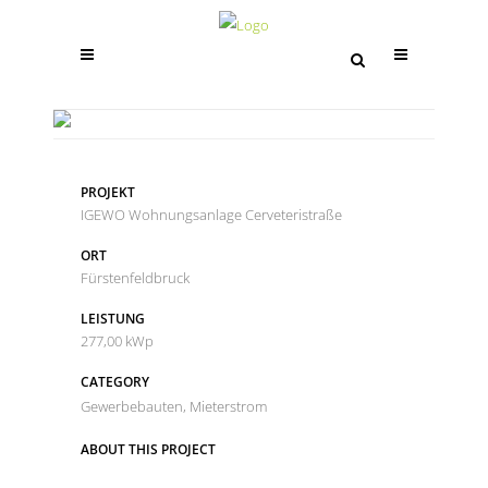
IGEWO WOHNUNGSANLAGE
CERVETERISTRASSE
PROJEKT
IGEWO Wohnungsanlage Cerveteristraße
ORT
Fürstenfeldbruck
LEISTUNG
277,00 kWp
CATEGORY
Gewerbebauten, Mieterstrom
ABOUT THIS PROJECT