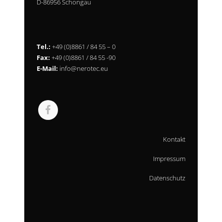
D-86956 Schongau
Tel.:
+49 (0)8861 / 84 55 – 0
Fax:
+49 (0)8861 / 84 55 -90
E-Mail:
info@nerotec.eu
Kontakt
Impressum
Datenschutz